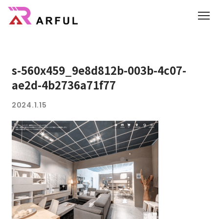
機能
s-560x459_9e8d812b-003b-4c07-
業界別の活用方法
ae2d-4b2736a71f77
AR/3D
2024.1.15
よくあるご質問
3DCGのサイト制作はこちら
CG制作パートナー募集
会社概要