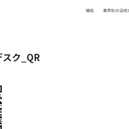
機能
業界別の活用
イベント業界
宿泊施設・飲食業界
住宅業界
゙スク_QR