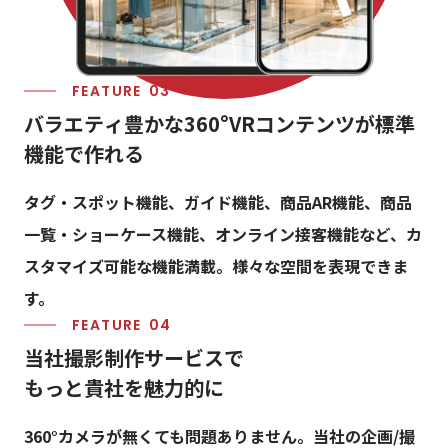
FEATURE
バ
ラ
エ
テ
ィ
豊
か
な
3
6
0
°
V
R
コ
ン
テ
ン
ツ
が
標
準
機
能
で
作
れ
る
タグ・スポット機能、ガイド機能、商品AR機能、商品
一覧・ショーケース機能、オンライン接客機能など、カ
スタマイズ可能な機能満載。様々な空間を表現できま
す。
FEATURE
当
社
撮
影
制
作
サ
ー
ビ
ス
で
も
っ
と
貴
社
を
魅
力
的
に
360°カメラが無くても問題ありません。当社の企画/撮