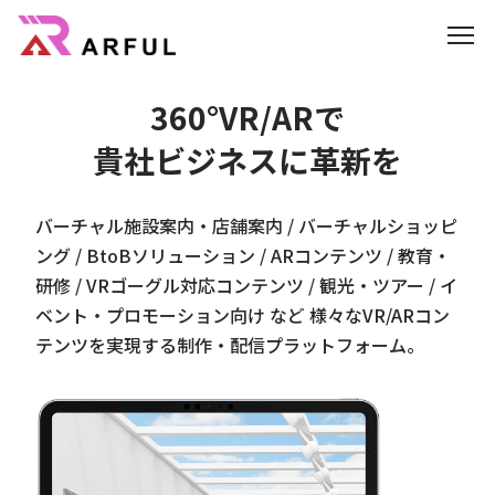
3
6
0
°
V
R
/
A
R
で
機能
貴
社
ビ
ジ
ネ
ス
に
革
新
を
業界別の活用方法
バーチャル施設案内・店舗案内 / バーチャルショッピ
AR/3D
ング / BtoBソリューション / ARコンテンツ / 教育・
よくあるご質問
研修 / VRゴーグル対応コンテンツ / 観光・ツアー / イ
ベント・プロモーション向け など 様々なVR/ARコン
テンツを実現する制作・配信プラットフォーム。
3DCGのサイト制作はこちら
CG制作パートナー募集
会社概要