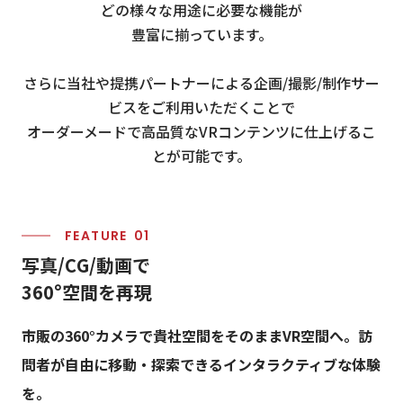
どの様々な用途に必要な機能が
豊富に揃っています。
さらに当社や提携パートナーによる企画/撮影/制作サー
ビスをご利用いただくことで
オーダーメードで高品質なVRコンテンツに仕上げるこ
とが可能です。
FEATURE
写
真
/
C
G
/
動
画
で
3
6
0
°
空
間
を
再
現
市販の360°カメラで貴社空間をそのままVR空間へ。訪
問者が自由に移動・探索できるインタラクティブな体験
を。