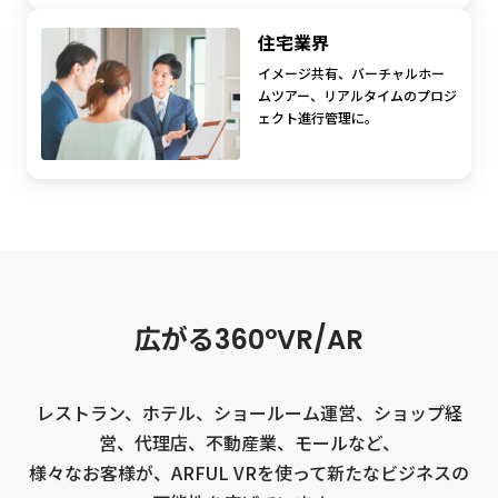
住宅業界
イメージ共有、バーチャルホー
ムツアー、リアルタイムのプロジ
ェクト進行管理に。
広
が
る
3
6
0
°
V
R
/
A
R
レストラン、ホテル、ショールーム運営、ショップ経
営、代理店、不動産業、モールなど、
様々なお客様が、ARFUL VRを使って新たなビジネスの