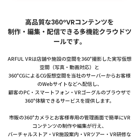
高
品
質
な
3
6
0
°
V
R
コ
ン
テ
ン
ツ
を
制
作
・
編
集
・
配
信
で
き
る
多
機
能
ク
ラ
ウ
ド
ツ
ー
ル
で
す
。
ARFUL VRは店舗や施設の空間を360°撮影した実写仮想
空間（写真・動画対応）と
360°CGによるCG仮想空間を当社のサーバーからお客様
のWebサイトなどへ配信し、
顧客のPC・スマートフォン・VRゴーグルのブラウザで
360°体験できるサービスを提供します。
市販の360°カメラとお客様専用の管理画面で簡単にVR
コンテンツの制作や編集が行え、
バーチャルストア・VR施設案内・VRツアー・VR研修な