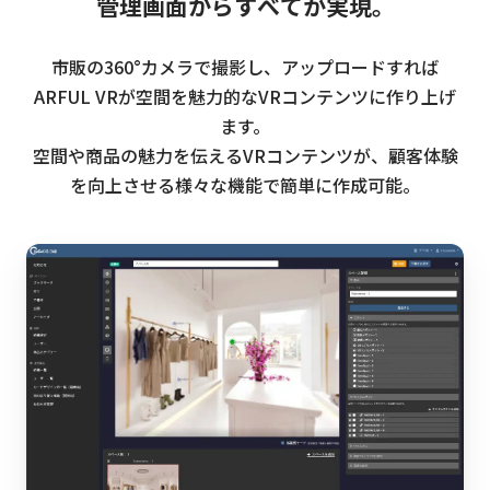
管
理
画
面
か
ら
す
べ
て
が
実
現
。
市販の360°カメラで撮影し、アップロードすれば
ARFUL VRが空間を魅力的なVRコンテンツに作り上げ
ます。
空間や商品の魅力を伝えるVRコンテンツが、顧客体験
を向上させる様々な機能で簡単に作成可能。