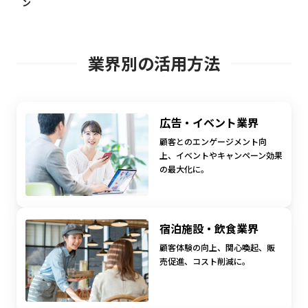
ン
業
界
別
の
活
用
方
法
広告・イベント業界
顧客とのエンゲージメント向
上、イベントやキャンペーン効果
の最大化に。
宿泊施設・飲食業界
顧客体験の向上、関心喚起、販
売促進、コスト削減に。