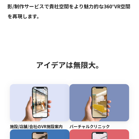
影/制作サービスで貴社空間をより魅力的な360°VR空間
を再現します。
ア
イ
デ
ア
は
無
限
大
。
施設/店舗/会社のVR施設案内
バーチャルクリニック