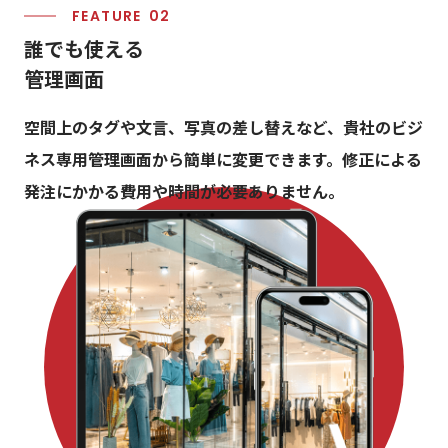
FEATURE
誰
で
も
使
え
る
管
理
画
面
空間上のタグや文言、写真の差し替えなど、貴社のビジ
ネス専用管理画面から簡単に変更できます。修正による
発注にかかる費用や時間が必要ありません。